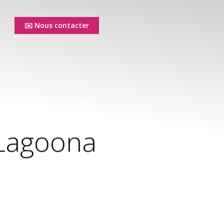
✉️ Nous contacter
shop
 Lagoona