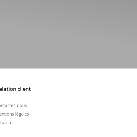
elation client
ontactez-nous
ntions légales
tualités