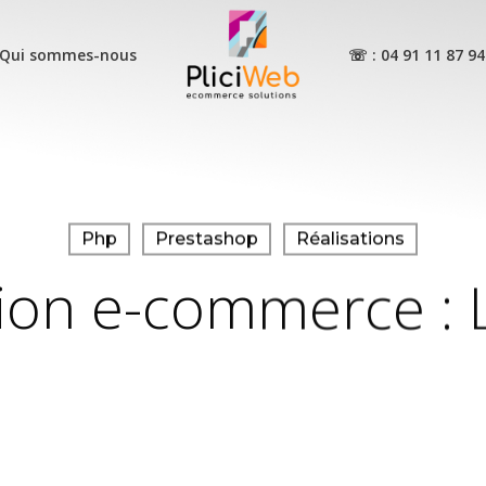
Qui sommes-nous
☏ : 04 91 11 87 94
Audit de performance Presta
Mises à jour Prestashop
Php
Prestashop
Réalisations
Maintenance Prestashop
tion e-commerce :