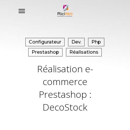
Skip
Menu
to
main
content
Configurateur
Dev.
Php
Prestashop
Réalisations
Réalisation e-
commerce
Prestashop :
DecoStock