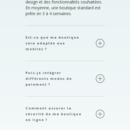
design et des fonctionnalités souhaitées.
En moyenne, une boutique standard est
prête en 3 à 4 semaines.
Est-ce que ma boutique
sera adaptée aux
mobiles ?
Absolument ! Toutes nos boutiques sont
conçues avec un design responsive, ce
Puis-je intégrer
qui signifie qu’elles s’adaptent
différents modes de
parfaitement à tous les appareils, qu’il
paiement ?
s’agisse de smartphones, de tablettes ou
d’ordinateurs.
Oui, nous pouvons intégrer une variété de
solutions de paiement, telles que PayPal,
Comment assurer la
Stripe, cartes de crédit, et bien d’autres.
sécurité de ma boutique
en ligne ?