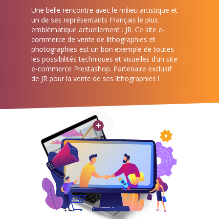
Une belle rencontre avec le milieu artistique et
un de ses représentants Français le plus
emblématique actuellement : JR. Ce site e-
commerce de vente de lithographies et
photographies est un bon exemple de toutes
les possibilités techniques et visuelles d’un site
e-commerce Prestashop. Partenaire exclusif
de JR pour la vente de ses lithographies !