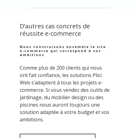
Nous offrons différents plans de support
pour répondre à vos besoins. Que ce soit
pour des mises à jour, des problèmes
D’autres cas concrets de
techniques ou des questions générales,
réussite e-commerce
notre équipe est à votre disposition.
Nous construisons ensemble le site
e-commerce qui correspond à vos
ambitions
Comme plus de 200 clients qui nous
ont fait confiance, les solutions Plici
Web s’adaptent à tous les projets e-
commerce. Si vous vendez des outils de
jardinage, du mobilier design ou des
piscines nous auront toujours une
solution adaptée à votre budget et vos
ambitions.